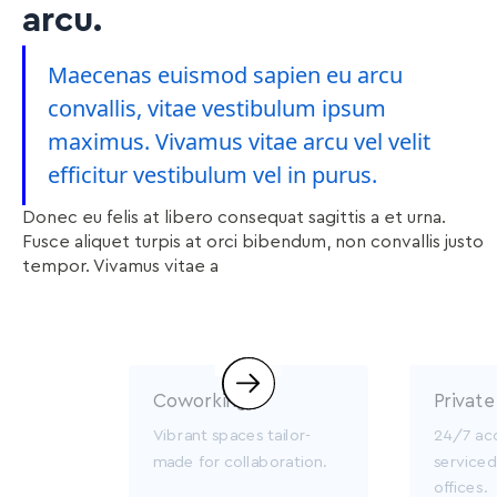
arcu.
Maecenas euismod sapien eu arcu
convallis, vitae vestibulum ipsum
maximus. Vivamus vitae arcu vel velit
efficitur vestibulum vel in purus.
Donec eu felis at libero consequat sagittis a et urna.
Fusce aliquet turpis at orci bibendum, non convallis justo
tempor. Vivamus vitae a
Coworking
Private
Vibrant spaces tailor-
24/7 acc
made for collaboration.
serviced
offices.